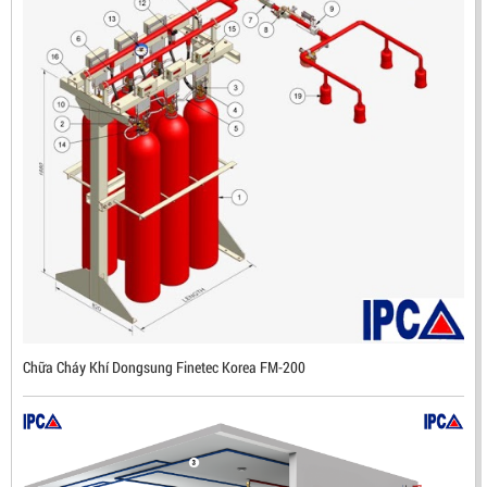
ĐẦU BÁO LỬA CHỐNG NỔ IR3- DX500 (MEKASENTRON
KOREA)
LIÊN HỆ
Mã sản phẩm: DX500
Chữa Cháy Khí Dongsung Finetec Korea FM-200