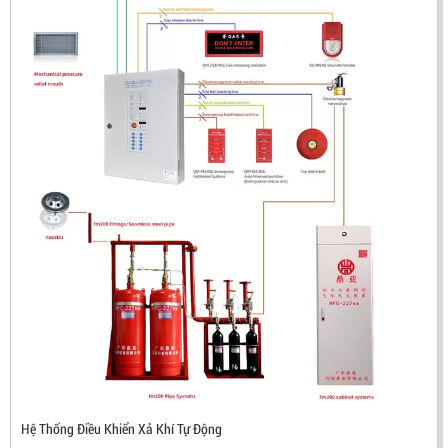
ĐẦU BÁO LỬA CHỐNG NỔ CHỐNG NƯỚC UV/IR- UX300
NHẬP KHẨU HÀN QUỐC
Hệ Thống Điều Khiển Xả Khí Tự Động