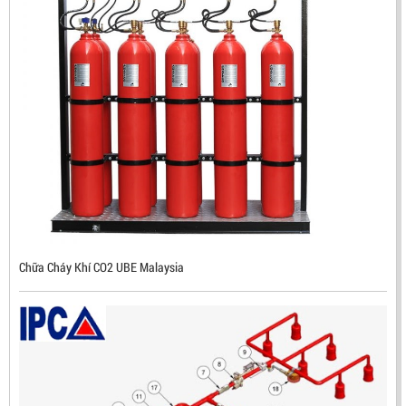
ĐẦU BÁO TIA LỬA IR3 RX500 CHỐNG CHÁY NỔ TIÊU
CHUẨN FM HÀN QUỐC
LIÊN HỆ
Mã sản phẩm: RX500
Chữa Cháy Khí CO2 UBE Malaysia