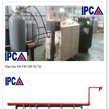
LIÊN HỆ
Mã sản phẩm: UX300
Nạp Sạc Khí FM-200 Uy Tín