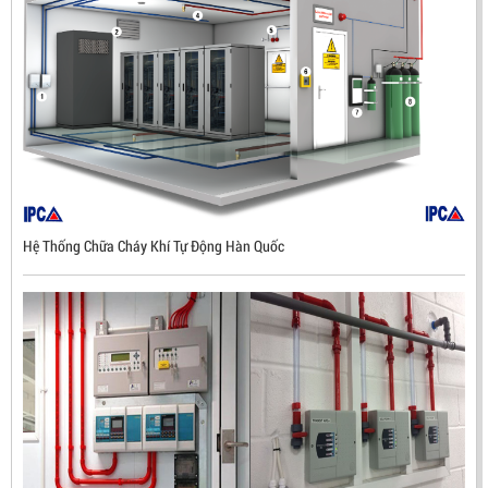
Hệ Thống Chữa Cháy Khí Tự Động Hàn Quốc
ĐẦU BÁO LỬA CHỐNG NỔ UV/IR- UX300 –
MEKASENTRON KOREA
LIÊN HỆ
Mã sản phẩm: UX300