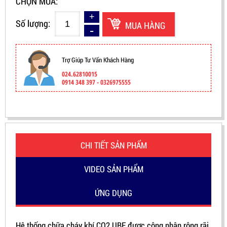
CHỌN MUA:
Số lượng:
MUA HÀNG
Trợ Giúp Tư Vấn Khách Hàng
024.62810015
0914 348 397 - 0326975555
CHI TIẾT SẢN PHẨM
VIDEO SẢN PHẨM
ỨNG DỤNG
Hệ thống chữa cháy khí CO2 UBE được công nhận rộng rãi