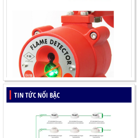
TIN TỨC NỔI BẬC
ĐẦU BÁO LỬA UV-IR CHỐNG NỔ-UX150 KOREA
LIÊN HỆ
Mã sản phẩm: UX150