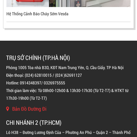
Hệ Thống Cảnh Báo Cháy Sớm Vesda
TRỤ SỞ CHÍNH (TP.HÀ NỘI)
Phòng 1005 Tòa nhà B3D, KĐT Nam Trung Yên, Q. Cầu Giấy. TP Hà Nội
Điện thoại: (024) 62810015 / (024 )62691127
Hotline: 0914348397/ 0326975555
BÌNH CHỮA CHÁY ĐỘC LẬP KHÍ FM200
Thời gian làm việc: Từ 08h00-12h00 & 13h30-17h30 (Từ T2-T7) & HTKT từ
17h30-19h00 (Từ T2-T7)
LIÊN HỆ
Bản Đồ Đường Đi
CHI NHÁNH 2 (TP.HCM)
Lô H38 – Đường Lương Định Của – Phường An Phú – Quận 2 – Thành Phố