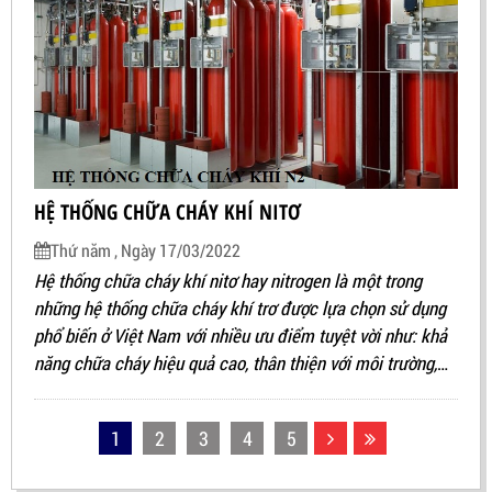
HỆ THỐNG CHỮA CHÁY KHÍ NITƠ
Thứ năm , Ngày 17/03/2022
Hệ thống chữa cháy khí nitơ hay nitrogen là một trong
những hệ thống chữa cháy khí trơ được lựa chọn sử dụng
phổ biến ở Việt Nam với nhiều ưu điểm tuyệt vời như: khả
năng chữa cháy hiệu quả cao, thân thiện với môi trường,
không phá hủy tầng ozone, không gây hại cho con người và
không để lại cặn bã sau khi phun,…
1
2
3
4
5