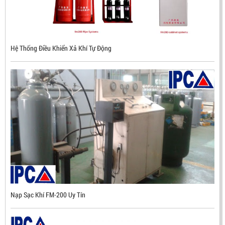
ĐẦU BÁO LỬA CHỐNG NỔ CHỐNG NƯỚC UV/IR- UX300
NHẬP KHẨU HÀN QUỐC
LIÊN HỆ
Hệ Thống Điều Khiển Xả Khí Tự Động
Mã sản phẩm: UX300
Nạp Sạc Khí FM-200 Uy Tín