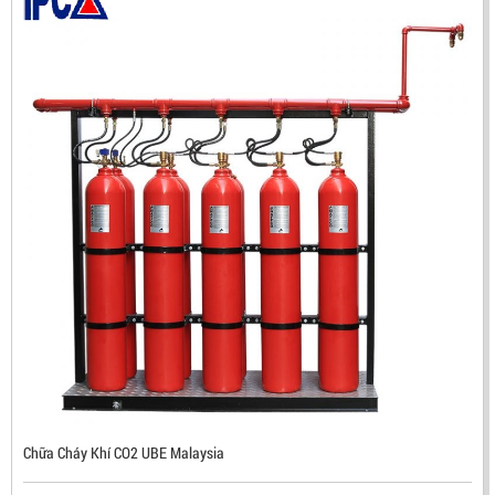
ĐẦU BÁO TIA LỬA IR3 RX500 CHỐNG CHÁY NỔ TIÊU
CHUẨN FM HÀN QUỐC
LIÊN HỆ
Mã sản phẩm: RX500
Chữa Cháy Khí CO2 UBE Malaysia