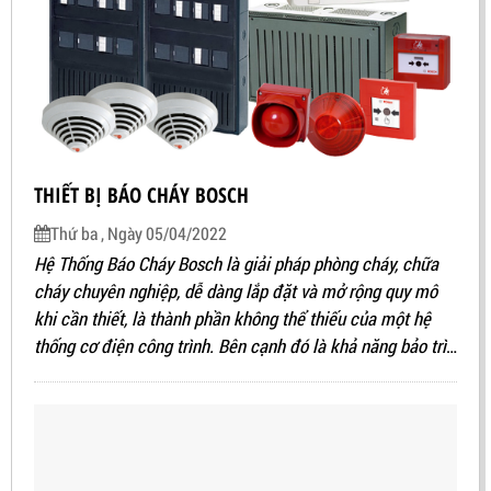
THIẾT BỊ BÁO CHÁY BOSCH
Thứ ba , Ngày 05/04/2022
Hệ Thống Báo Cháy Bosch là giải pháp phòng cháy, chữa
cháy chuyên nghiệp, dễ dàng lắp đặt và mở rộng quy mô
khi cần thiết, là thành phần không thể thiếu của một hệ
thống cơ điện công trình. Bên cạnh đó là khả năng bảo trì
dễ dàng và tiết kiện chi phí nhưng sở hữu công nghệ hàng
đầu thế giới với các đầu báo cháy có độ nhạy cao và khả
năng phát hiện đám cháy qua công nghệ nhận dạng hình
ảnh video.