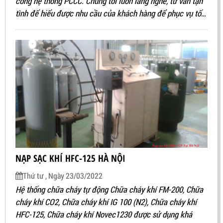
công hệ thống PCCC. Chúng tôi luôn lắng nghe, tư vấn tận
tình để hiểu được nhu cầu của khách hàng để phục vụ tốt
nhất. Đội ngũ nhân viên nhanh nhẹn, luôn sẵn sàng phục vụ
khách hàng khi có nhu cầu. Đảm bảo hoàn thành đúng hẹn
và mang đến cho khách hàng sản phẩm ưng ý nhất.
NẠP SẠC KHÍ HFC-125 HÀ NỘI
Thứ tư , Ngày 23/03/2022
Hệ thống chữa cháy tự động
Chữa cháy khí FM-200, Chữa
cháy khí CO2, Chữa cháy khí IG 100 (N2), Chữa cháy khí
HFC-125, Chữa cháy khí Novec1230
được sử dụng khá