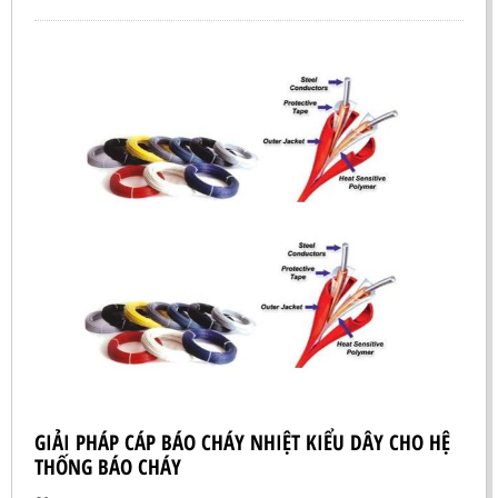
từ hãng của nước ngoài. Nhận thấy điều này quá tốt kém
về thời gian và giá cả sẽ làm cho khách e dè khi sử dụng
hệ thống Chữa cháy khí FM-200, Chữa cháy khí CO2, Chữa
cháy khí IG 100 (N2), Chữa cháy khí HFC-227ea, Chữa cháy
khí Novec1230. Công ty IPCA đảm nhận việc cung cấp nạp
sạc Bình khí FM-200, Bình khí HFC-227ea, Bình khí
Novec1230 tại Việt Nam.
GIẢI PHÁP CÁP BÁO CHÁY NHIỆT KIỂU DÂY CHO HỆ
THỐNG BÁO CHÁY