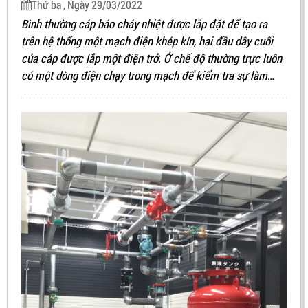
Thứ ba , Ngày 29/03/2022
Bình thường cáp báo cháy nhiệt được lắp đặt để tạo ra
trên hệ thống một mạch điện khép kín, hai đầu dây cuối
của cáp được lắp một điện trở. Ở chế độ thường trực luôn
có một dòng điện chạy trong mạch để kiểm tra sự làm
việc của các thiết bị. Trong trường hợp xảy ra hiện tượng
hở mạch thì hệ thống sẽ chuyển sang trạng thái lỗi.