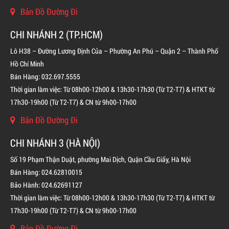
Bản Đồ Đường Đi
CHI NHÁNH 2 (TP.HCM)
Lô H38 – Đường Lương Định Của – Phường An Phú – Quận 2 – Thành Phố
Hồ Chí Minh
Bán Hàng: 032.697.5555
Thời gian làm việc: Từ 08h00-12h00 & 13h30-17h30 (Từ T2-T7) & HTKT từ
17h30-19h00 (Từ T2-T7) & CN từ 9h00-17h00
Bản Đồ Đường Đi
CHI NHÁNH 3 (HÀ NỘI)
Số 19 Phạm Thận Duật, phường Mai Dịch, Quận Cầu Giấy, Hà Nội
Bán Hàng: 024.62810015
Bảo Hành: 024.62691127
Thời gian làm việc: Từ 08h00-12h00 & 13h30-17h30 (Từ T2-T7) & HTKT từ
17h30-19h00 (Từ T2-T7) & CN từ 9h00-17h00
BÌNH CHỮA CHÁY KHÍ FM200 CHO TỦ ĐIỆN
Bản Đồ Đường Đi