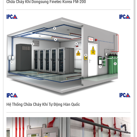
Chữa Cháy Khí Dongsung Finetec Korea FM-200
Hệ Thống Chữa Cháy Khí Tự Động Hàn Quốc
ĐẦU BÁO LỬA CHỐNG NỔ UV/IR- UX300 –
MEKASENTRON KOREA
LIÊN HỆ