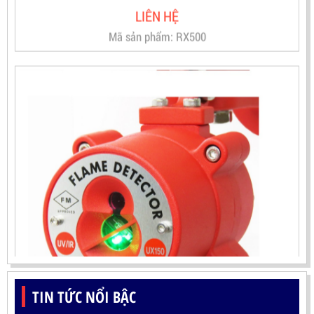
ĐẦU BÁO LỬA UV-IR CHỐNG NỔ-UX150 KOREA
TIN TỨC NỔI BẬC
LIÊN HỆ