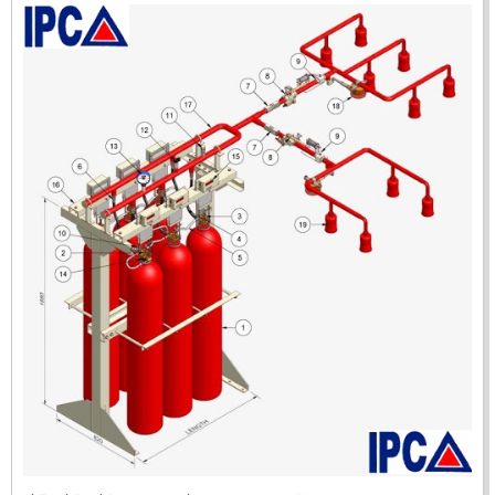
ĐẦU BÁO LỬA CHỐNG NỔ IR3- DX500 (MEKASENTRON
KOREA)
LIÊN HỆ
Mã sản phẩm: DX500