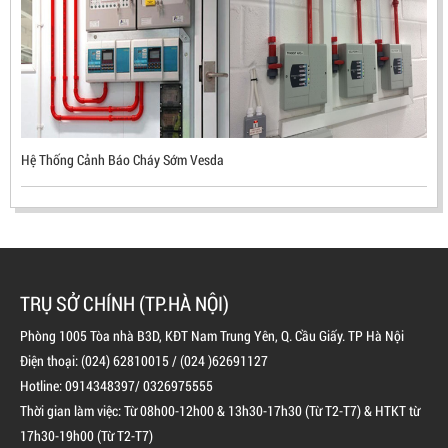
Mã sản phẩm: UX300
Hệ Thống Cảnh Báo Cháy Sớm Vesda
TRỤ SỞ CHÍNH (TP.HÀ NỘI)
Phòng 1005 Tòa nhà B3D, KĐT Nam Trung Yên, Q. Cầu Giấy. TP Hà Nội
Điện thoại: (024) 62810015 / (024 )62691127
BÌNH CHỮA CHÁY ĐỘC LẬP KHÍ FM200
Hotline: 0914348397/ 0326975555
Thời gian làm việc: Từ 08h00-12h00 & 13h30-17h30 (Từ T2-T7) & HTKT từ
LIÊN HỆ
17h30-19h00 (Từ T2-T7)