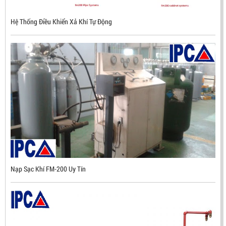
Hệ Thống Điều Khiển Xả Khí Tự Động
ĐẦU BÁO LỬA CHỐNG NỔ CHỐNG NƯỚC UV/IR- UX300
NHẬP KHẨU HÀN QUỐC
LIÊN HỆ
Mã sản phẩm: UX300
Nạp Sạc Khí FM-200 Uy Tín