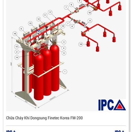
ĐẦU BÁO LỬA CHỐNG NỔ IR3- DX500 (MEKASENTRON
KOREA)
LIÊN HỆ
Mã sản phẩm: DX500
Chữa Cháy Khí Dongsung Finetec Korea FM-200