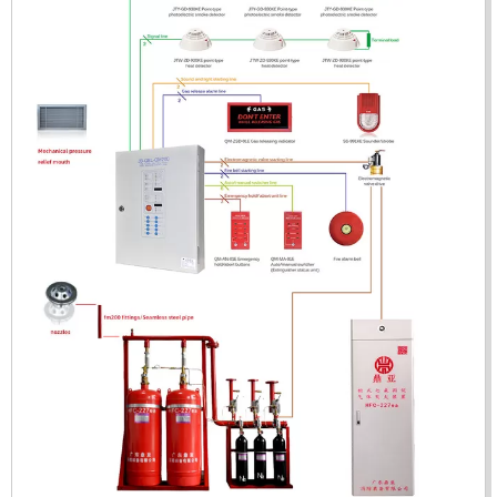
ĐẦU BÁO LỬA UV-IR CHỐNG NỔ-UX150 KOREA
LIÊN HỆ
Mã sản phẩm: UX150