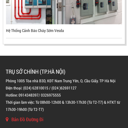
MEKASENTRON KOREA
LIÊN HỆ
Mã sản phẩm: UX300
Hệ Thống Cảnh Báo Cháy Sớm Vesda
TRỤ SỞ CHÍNH (TP.HÀ NỘI)
Phòng 1005 Tòa nhà B3D, KĐT Nam Trung Yên, Q. Cầu Giấy. TP Hà Nội
Điện thoại: (024) 62810015 / (024 )62691127
Hotline: 0914348397/ 0326975555
Thời gian làm việc: Từ 08h00-12h00 & 13h30-17h30 (Từ T2-T7) & HTKT từ
17h30-19h00 (Từ T2-T7)
Bản Đồ Đường Đi
BÌNH CHỮA CHÁY ĐỘC LẬP KHÍ FM200