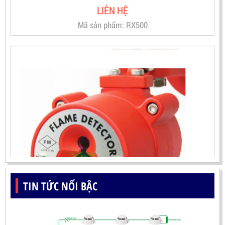
Mã sản phẩm: RX500
TIN TỨC NỔI BẬC