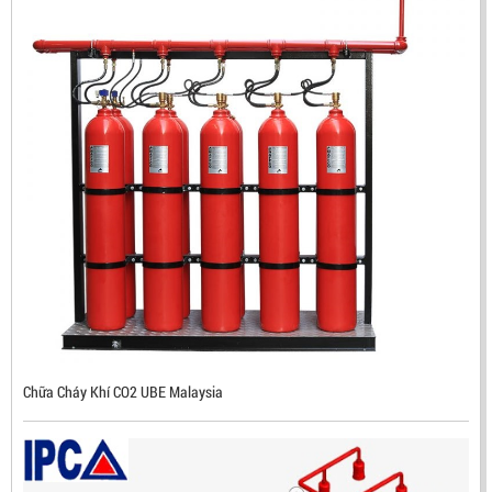
ĐẦU BÁO TIA LỬA IR3 RX500 CHỐNG CHÁY NỔ TIÊU
CHUẨN FM HÀN QUỐC
LIÊN HỆ
Mã sản phẩm: RX500
Chữa Cháy Khí CO2 UBE Malaysia