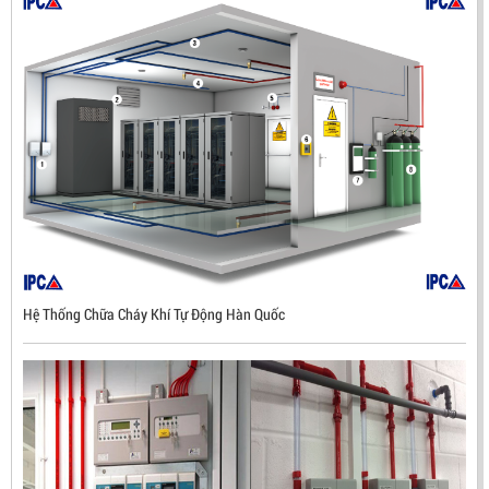
Hệ Thống Chữa Cháy Khí Tự Động Hàn Quốc
ĐẦU BÁO LỬA CHỐNG NỔ UV/IR- UX300 –