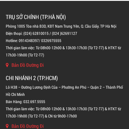
TRỤ SỞ CHÍNH (TP.HÀ NỘI)
Phòng 1005 Tòa nhà B3D, KĐT Nam Trung Yên, Q. Cầu Giấy. TP Hà Nội
Điện thoại: (024) 62810015 / (024 )62691127
Hotline: 0914348397/ 0326975555
BÌNH CHỮA CHÁY ĐỘC LẬP KHÍ FM200
Thời gian làm việc: Từ 08h00-12h00 & 13h30-17h30 (Từ T2-T7) & HTKT từ
17h30-19h00 (Từ T2-T7)
LIÊN HỆ
Bản Đồ Đường Đi
CHI NHÁNH 2 (TP.HCM)
Lô H38 – Đường Lương Định Của – Phường An Phú – Quận 2 – Thành Phố
Hồ Chí Minh
Bán Hàng: 032.697.5555
Thời gian làm việc: Từ 08h00-12h00 & 13h30-17h30 (Từ T2-T7) & HTKT từ
17h30-19h00 (Từ T2-T7) & CN từ 9h00-17h00
Bản Đồ Đường Đi