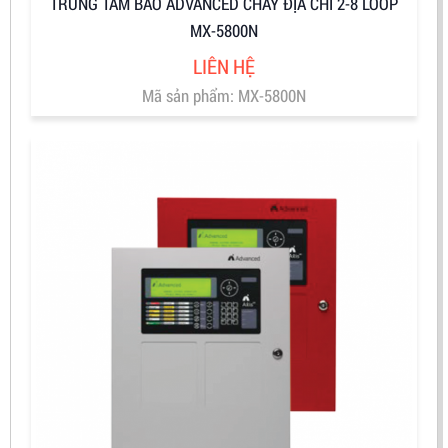
TRUNG TÂM BÁO ADVANCED CHÁY ĐỊA CHỈ 2-8 LOOP
MX-5800N
LIÊN HỆ
Mã sản phẩm: MX-5800N