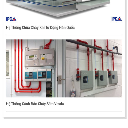
Hệ Thống Chữa Cháy Khí Tự Động Hàn Quốc
ĐẦU BÁO LỬA CHỐNG NỔ UV/IR- UX300 –
MEKASENTRON KOREA
LIÊN HỆ
Mã sản phẩm: UX300
Hệ Thống Cảnh Báo Cháy Sớm Vesda