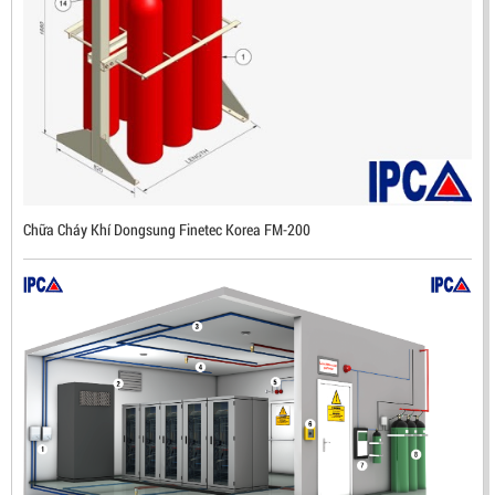
ĐẦU BÁO LỬA CHỐNG NỔ IR3- DX500 (MEKASENTRON
KOREA)
LIÊN HỆ
Mã sản phẩm: DX500
Chữa Cháy Khí Dongsung Finetec Korea FM-200