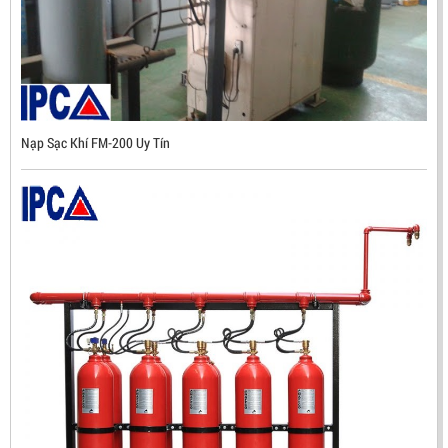
Nạp Sạc Khí FM-200 Uy Tín
ĐẦU BÁO TIA LỬA IR3 RX500 CHỐNG CHÁY NỔ TIÊU
CHUẨN FM HÀN QUỐC
LIÊN HỆ