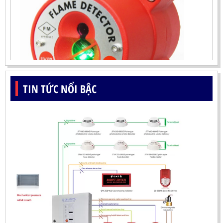
TIN TỨC NỔI BẬC
ĐẦU BÁO LỬA UV-IR CHỐNG NỔ-UX150 KOREA
LIÊN HỆ
Mã sản phẩm: UX150