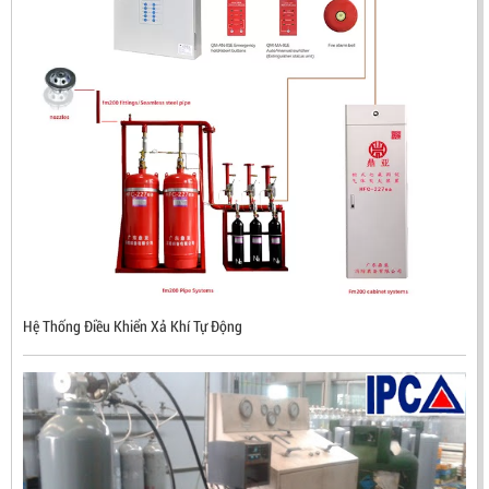
ĐẦU BÁO LỬA CHỐNG NỔ CHỐNG NƯỚC UV/IR- UX300
NHẬP KHẨU HÀN QUỐC
Hệ Thống Điều Khiển Xả Khí Tự Động
LIÊN HỆ
Mã sản phẩm: UX300