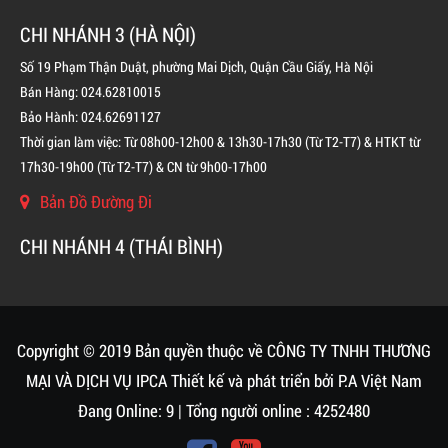
CHI NHÁNH 3 (HÀ NỘI)
Số 19 Phạm Thận Duật, phường Mai Dịch, Quận Cầu Giấy, Hà Nội
Bán Hàng: 024.62810015
Bảo Hành: 024.62691127
Thời gian làm việc: Từ 08h00-12h00 & 13h30-17h30 (Từ T2-T7) & HTKT từ
17h30-19h00 (Từ T2-T7) & CN từ 9h00-17h00
Bản Đồ Đường Đi
BÌNH CHỮA CHÁY KHÍ FM200 CHO TỦ ĐIỆN
CHI NHÁNH 4 (THÁI BÌNH)
LIÊN HỆ
Copyright © 2019 Bản quyền thuộc về CÔNG TY TNHH THƯƠNG
MẠI VÀ DỊCH VỤ IPCA
Thiết kế và phát triển bởi
P.A Việt Nam
Đang Online: 9 | Tổng người online : 4252480