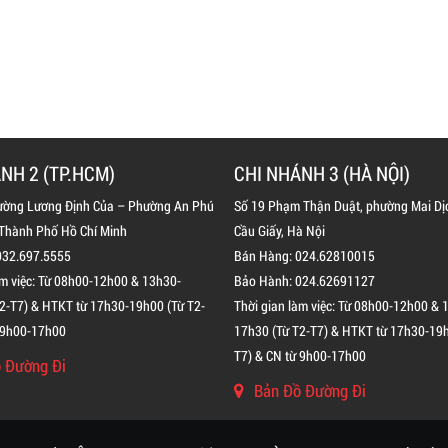
NH 2 (TP.HCM)
CHI NHÁNH 3 (HÀ NỘI)
ường Lương Định Của – Phường An Phú
Số 19 Phạm Thận Duật, phường Mai Dị
 Thành Phố Hồ Chí Minh
Cầu Giấy, Hà Nội
032.697.5555
Bán Hàng: 024.62810015
àm việc: Từ 08h00-12h00 & 13h30-
Bảo Hành: 024.62691127
2-T7) & HTKT từ 17h30-19h00 (Từ T2-
Thời gian làm việc: Từ 08h00-12h00 & 
 9h00-17h00
17h30 (Từ T2-T7) & HTKT từ 17h30-19h
T7) & CN từ 9h00-17h00
 Đường Đi
Bản Đồ Đường Đi