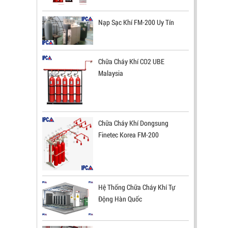
Nạp Sạc Khí FM-200 Uy Tín
Chữa Cháy Khí CO2 UBE
Malaysia
Chữa Cháy Khí Dongsung
ĐẦU BÁO LỬA CHỐNG NỔ CHỐNG
Finetec Korea FM-200
NƯỚC UV/IR- UX300 NHẬP KHẨU HÀN
QUỐC
LIÊN HỆ
Mã sản phẩm: UX300
Hệ Thống Chữa Cháy Khí Tự
Động Hàn Quốc