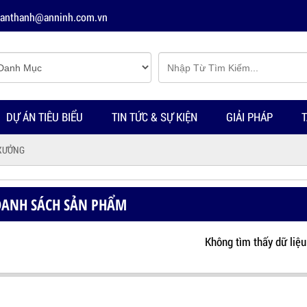
tuanthanh@anninh.com.vn
DỰ ÁN TIÊU BIỂU
TIN TỨC & SỰ KIỆN
GIẢI PHÁP
T
 XƯỞNG
DANH SÁCH SẢN PHẨM
Không tìm thấy dữ liệu