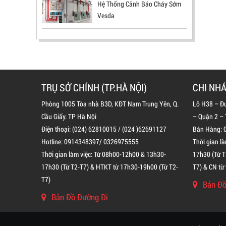
Hệ Thống Cảnh Báo Cháy Sớm
Vesda
TRỤ SỞ CHÍNH (TP.HÀ NỘI)
CHI NHÁ
Phòng 1005 Tòa nhà B3D, KĐT Nam Trung Yên, Q.
Lô H38 – Đ
Cầu Giấy. TP Hà Nội
– Quận 2 –
Điện thoại: (024) 62810015 / (024 )62691127
Bán Hàng: 
ĐẦU BÁO TIA LỬA IR3 RX500 CHỐNG
Hotline: 0914348397/ 0326975555
Thời gian l
CHÁY NỔ TIÊU CHUẨN FM HÀN QUỐC
Thời gian làm việc: Từ 08h00-12h00 & 13h30-
17h30 (Từ T
LIÊN HỆ
17h30 (Từ T2-T7) & HTKT từ 17h30-19h00 (Từ T2-
T7) & CN từ
T7)
Mã sản phẩm: RX500
Bản Đồ
Bản Đồ Đường Đi