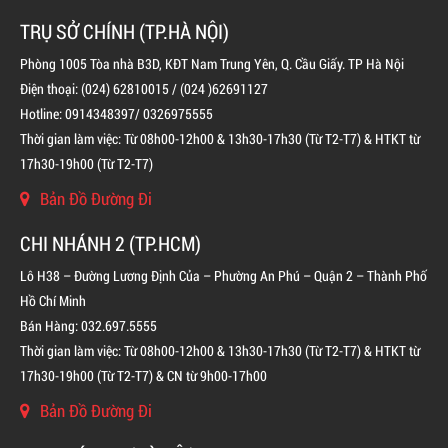
TRỤ SỞ CHÍNH (TP.HÀ NỘI)
Phòng 1005 Tòa nhà B3D, KĐT Nam Trung Yên, Q. Cầu Giấy. TP Hà Nội
Điện thoại: (024) 62810015 / (024 )62691127
Hotline: 0914348397/ 0326975555
Thời gian làm việc: Từ 08h00-12h00 & 13h30-17h30 (Từ T2-T7) & HTKT từ
17h30-19h00 (Từ T2-T7)
Bản Đồ Đường Đi
BÌNH CHỮA CHÁY ĐỘC LẬP KHÍ FM200
CHI NHÁNH 2 (TP.HCM)
LIÊN HỆ
Lô H38 – Đường Lương Định Của – Phường An Phú – Quận 2 – Thành Phố
Hồ Chí Minh
Bán Hàng: 032.697.5555
Thời gian làm việc: Từ 08h00-12h00 & 13h30-17h30 (Từ T2-T7) & HTKT từ
17h30-19h00 (Từ T2-T7) & CN từ 9h00-17h00
Bản Đồ Đường Đi