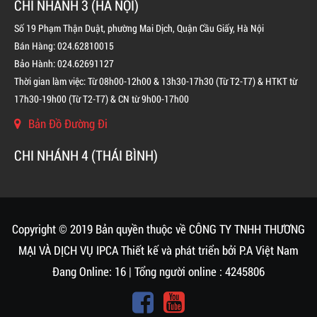
CHI NHÁNH 3 (HÀ NỘI)
Số 19 Phạm Thận Duật, phường Mai Dịch, Quận Cầu Giấy, Hà Nội
Bán Hàng: 024.62810015
Bảo Hành: 024.62691127
Thời gian làm việc: Từ 08h00-12h00 & 13h30-17h30 (Từ T2-T7) & HTKT từ
17h30-19h00 (Từ T2-T7) & CN từ 9h00-17h00
Bản Đồ Đường Đi
CHI NHÁNH 4 (THÁI BÌNH)
BÌNH CHỮA CHÁY KHÍ FM200 CHO TỦ ĐIỆN
LIÊN HỆ
Copyright © 2019 Bản quyền thuộc về CÔNG TY TNHH THƯƠNG
MẠI VÀ DỊCH VỤ IPCA
Thiết kế và phát triển bởi
P.A Việt Nam
Đang Online: 16 | Tổng người online : 4245806