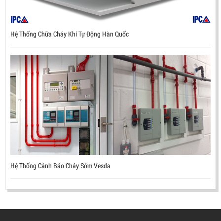
Hệ Thống Chữa Cháy Khí Tự Động Hàn Quốc
ĐẦU BÁO LỬA CHỐNG NỔ UV/IR- UX300 –
MEKASENTRON KOREA
LIÊN HỆ
Mã sản phẩm: UX300
Hệ Thống Cảnh Báo Cháy Sớm Vesda