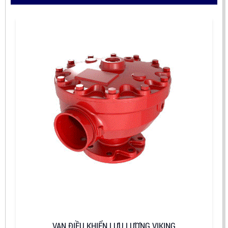
VAN ĐIỀU KHIỂN LƯU LƯỢNG VIKING