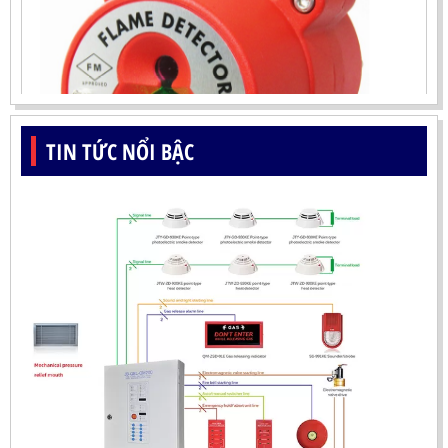
TIN TỨC NỔI BẬC
ĐẦU BÁO LỬA UV-IR CHỐNG NỔ-UX150 KOREA
LIÊN HỆ
Mã sản phẩm: UX150