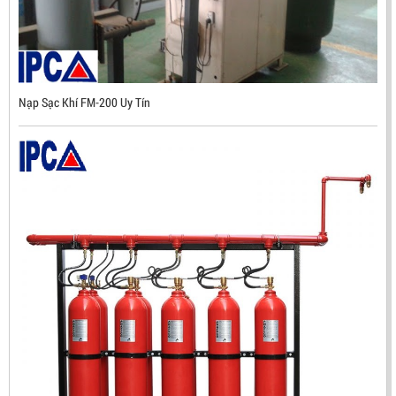
Nạp Sạc Khí FM-200 Uy Tín
ĐẦU BÁO TIA LỬA IR3 RX500 CHỐNG CHÁY NỔ TIÊU