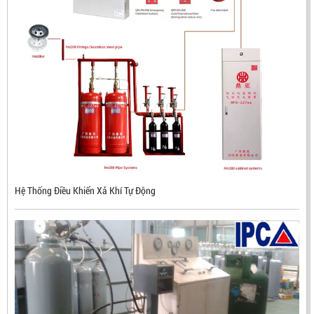
Hệ Thống Điều Khiển Xả Khí Tự Động
ĐẦU BÁO LỬA CHỐNG NỔ CHỐNG NƯỚC UV/IR- UX300
NHẬP KHẨU HÀN QUỐC
LIÊN HỆ
Mã sản phẩm: UX300