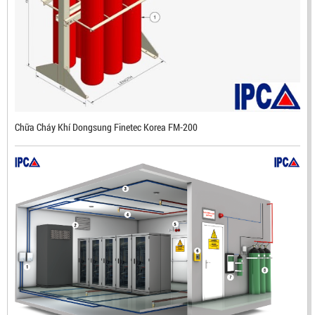
ĐẦU BÁO LỬA CHỐNG NỔ IR3- DX500 (MEKASENTRON
KOREA)
LIÊN HỆ
Mã sản phẩm: DX500
Chữa Cháy Khí Dongsung Finetec Korea FM-200