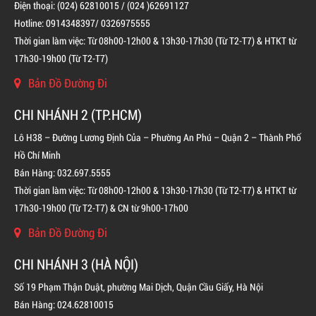
Điện thoại: (024) 62810015 / (024 )62691127
Hotline: 0914348397/ 0326975555
Thời gian làm việc: Từ 08h00-12h00 & 13h30-17h30 (Từ T2-T7) & HTKT từ
BÌNH CHỮA CHÁY ĐỘC LẬP KHÍ FM200
17h30-19h00 (Từ T2-T7)
LIÊN HỆ
Bản Đồ Đường Đi
CHI NHÁNH 2 (TP.HCM)
Lô H38 – Đường Lương Định Của – Phường An Phú – Quận 2 – Thành Phố
Hồ Chí Minh
Bán Hàng: 032.697.5555
Thời gian làm việc: Từ 08h00-12h00 & 13h30-17h30 (Từ T2-T7) & HTKT từ
17h30-19h00 (Từ T2-T7) & CN từ 9h00-17h00
Bản Đồ Đường Đi
CHI NHÁNH 3 (HÀ NỘI)
Số 19 Phạm Thận Duật, phường Mai Dịch, Quận Cầu Giấy, Hà Nội
Bán Hàng: 024.62810015