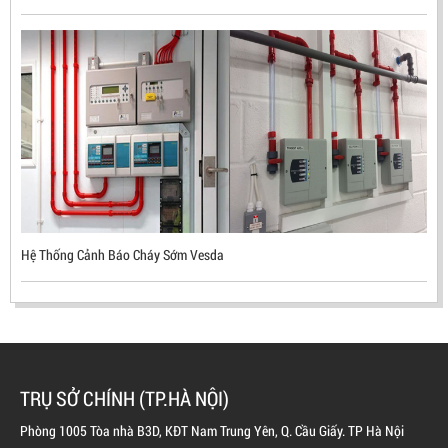
ĐẦU BÁO LỬA CHỐNG NỔ UV/IR- UX300 –
MEKASENTRON KOREA
LIÊN HỆ
Mã sản phẩm: UX300
Hệ Thống Cảnh Báo Cháy Sớm Vesda
TRỤ SỞ CHÍNH (TP.HÀ NỘI)
Phòng 1005 Tòa nhà B3D, KĐT Nam Trung Yên, Q. Cầu Giấy. TP Hà Nội