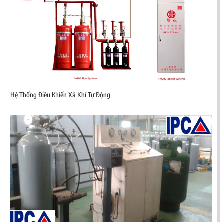
ĐẦU BÁO LỬA CHỐNG NỔ CHỐNG NƯỚC UV/IR- UX300
NHẬP KHẨU HÀN QUỐC
Hệ Thống Điều Khiển Xả Khí Tự Động
LIÊN HỆ
Mã sản phẩm: UX300