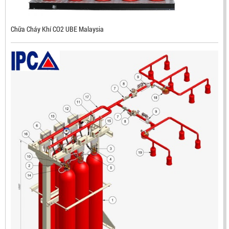
Chữa Cháy Khí CO2 UBE Malaysia
ĐẦU BÁO LỬA CHỐNG NỔ IR3- DX500 (MEKASENTRON
KOREA)
LIÊN HỆ