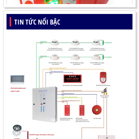
TIN TỨC NỔI BẬC
ĐẦU BÁO LỬA UV-IR CHỐNG NỔ-UX150 KOREA
LIÊN HỆ
Mã sản phẩm: UX150