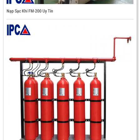
Nạp Sạc Khí FM-200 Uy Tín
ĐẦU BÁO TIA LỬA IR3 RX500 CHỐNG CHÁY NỔ TIÊU
CHUẨN FM HÀN QUỐC
LIÊN HỆ
Mã sản phẩm: RX500