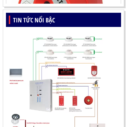
TIN TỨC NỔI BẬC
ĐẦU BÁO LỬA UV-IR CHỐNG NỔ-UX150 KOREA
LIÊN HỆ
Mã sản phẩm: UX150