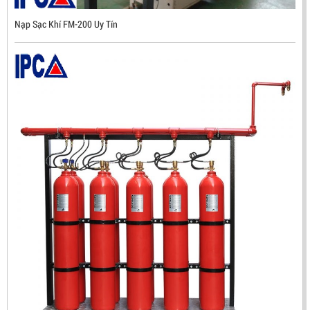
Nạp Sạc Khí FM-200 Uy Tín
ĐẦU BÁO TIA LỬA IR3 RX500 CHỐNG CHÁY NỔ TIÊU
CHUẨN FM HÀN QUỐC