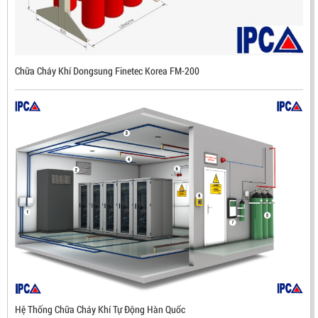
ĐẦU BÁO LỬA CHỐNG NỔ IR3- DX500 (MEKASENTRON
KOREA)
Chữa Cháy Khí Dongsung Finetec Korea FM-200
LIÊN HỆ
Mã sản phẩm: DX500
Hệ Thống Chữa Cháy Khí Tự Động Hàn Quốc