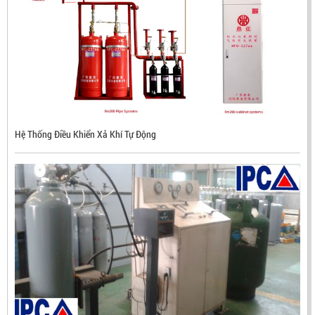
Hệ Thống Điều Khiển Xả Khí Tự Động
ĐẦU BÁO LỬA CHỐNG NỔ CHỐNG NƯỚC UV/IR- UX300
NHẬP KHẨU HÀN QUỐC
LIÊN HỆ
Mã sản phẩm: UX300