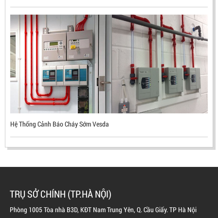
ĐẦU BÁO LỬA CHỐNG NỔ UV/IR- UX300 –
MEKASENTRON KOREA
LIÊN HỆ
Mã sản phẩm: UX300
Hệ Thống Cảnh Báo Cháy Sớm Vesda
TRỤ SỞ CHÍNH (TP.HÀ NỘI)
Phòng 1005 Tòa nhà B3D, KĐT Nam Trung Yên, Q. Cầu Giấy. TP Hà Nội