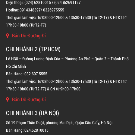
Điện thoại: (024) 62810015 / (024 )62691127
Hotline: 0914348397/ 0326975555
Thời gian làm việc: Từ 08h00-12h00 & 13h30-17h30 (Từ T2-T7) & HTKT từ
17h30-19h00 (Từ T2-T7)
Bản Đồ Đường Đi
CHI NHÁNH 2 (TP.HCM)
BÌNH CHỮA CHÁY ĐỘC LẬP KHÍ FM200
Lô H38 – Đường Lương Định Của – Phường An Phú – Quận 2 – Thành Phố
LIÊN HỆ
Hồ Chí Minh
Bán Hàng: 032.697.5555
Thời gian làm việc: Từ 08h00-12h00 & 13h30-17h30 (Từ T2-T7) & HTKT từ
17h30-19h00 (Từ T2-T7) & CN từ 9h00-17h00
Bản Đồ Đường Đi
CHI NHÁNH 3 (HÀ NỘI)
Số 19 Phạm Thận Duật, phường Mai Dịch, Quận Cầu Giấy, Hà Nội
Bán Hàng: 024.62810015