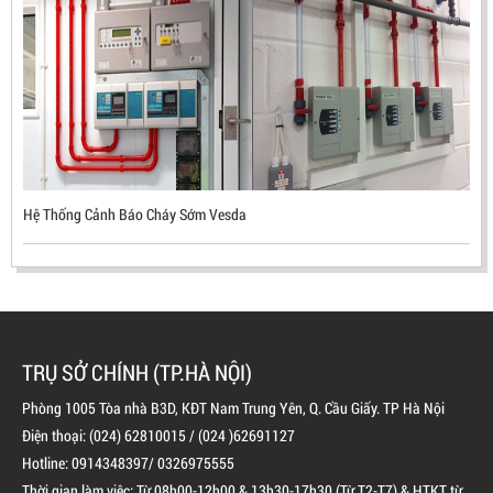
MEKASENTRON KOREA
LIÊN HỆ
Mã sản phẩm: UX300
Hệ Thống Cảnh Báo Cháy Sớm Vesda
TRỤ SỞ CHÍNH (TP.HÀ NỘI)
Phòng 1005 Tòa nhà B3D, KĐT Nam Trung Yên, Q. Cầu Giấy. TP Hà Nội
Điện thoại: (024) 62810015 / (024 )62691127
Hotline: 0914348397/ 0326975555
BÌNH CHỮA CHÁY ĐỘC LẬP KHÍ FM200
Thời gian làm việc: Từ 08h00-12h00 & 13h30-17h30 (Từ T2-T7) & HTKT từ