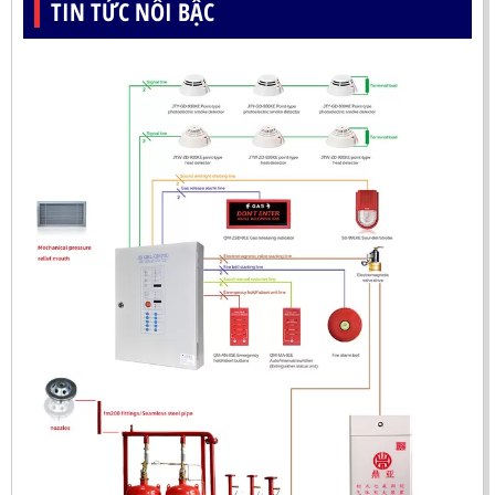
TIN TỨC NỔI BẬC
ĐẦU BÁO LỬA UV-IR CHỐNG NỔ-UX150 KOREA
LIÊN HỆ
Mã sản phẩm: UX150