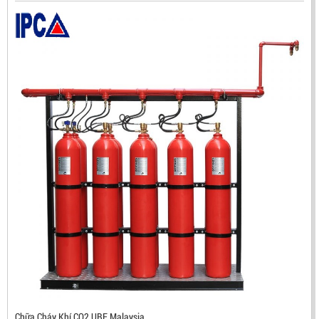
ĐẦU BÁO TIA LỬA IR3 RX500 CHỐNG CHÁY NỔ TIÊU
CHUẨN FM HÀN QUỐC
LIÊN HỆ
Mã sản phẩm: RX500
Chữa Cháy Khí CO2 UBE Malaysia