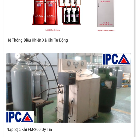
ĐẦU BÁO LỬA CHỐNG NỔ CHỐNG NƯỚC UV/IR- UX300
NHẬP KHẨU HÀN QUỐC
Hệ Thống Điều Khiển Xả Khí Tự Động
LIÊN HỆ
Mã sản phẩm: UX300
Nạp Sạc Khí FM-200 Uy Tín