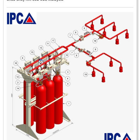
ĐẦU BÁO LỬA CHỐNG NỔ IR3- DX500 (MEKASENTRON
KOREA)
LIÊN HỆ
Mã sản phẩm: DX500