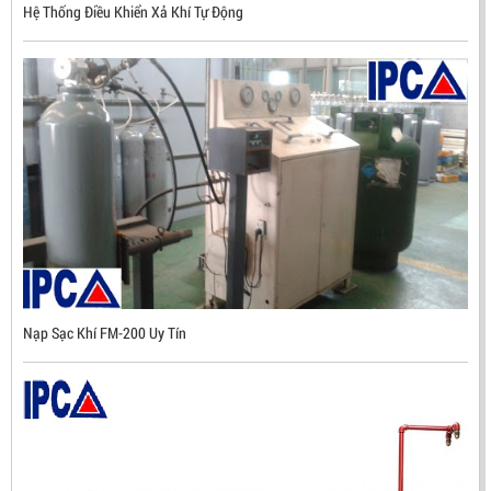
Hệ Thống Điều Khiển Xả Khí Tự Động
NHẬP KHẨU HÀN QUỐC
LIÊN HỆ
Mã sản phẩm: UX300
Nạp Sạc Khí FM-200 Uy Tín