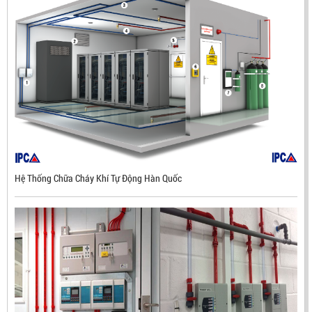
Hệ Thống Chữa Cháy Khí Tự Động Hàn Quốc
ĐẦU BÁO LỬA CHỐNG NỔ UV/IR- UX300 –
MEKASENTRON KOREA
LIÊN HỆ
Mã sản phẩm: UX300