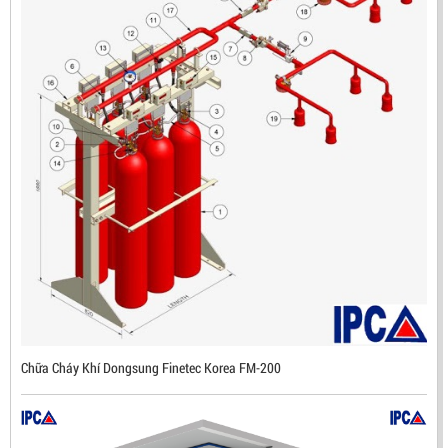
ĐẦU BÁO LỬA CHỐNG NỔ IR3- DX500 (MEKASENTRON
KOREA)
LIÊN HỆ
Mã sản phẩm: DX500
Chữa Cháy Khí Dongsung Finetec Korea FM-200