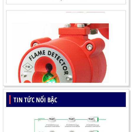
TIN TỨC NỔI BẬC
ĐẦU BÁO LỬA UV-IR CHỐNG NỔ-UX150 KOREA
LIÊN HỆ
Mã sản phẩm: UX150