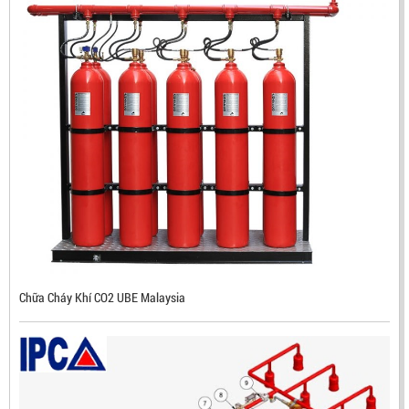
ĐẦU BÁO TIA LỬA IR3 RX500 CHỐNG CHÁY NỔ TIÊU
CHUẨN FM HÀN QUỐC
LIÊN HỆ
Mã sản phẩm: RX500
Chữa Cháy Khí CO2 UBE Malaysia