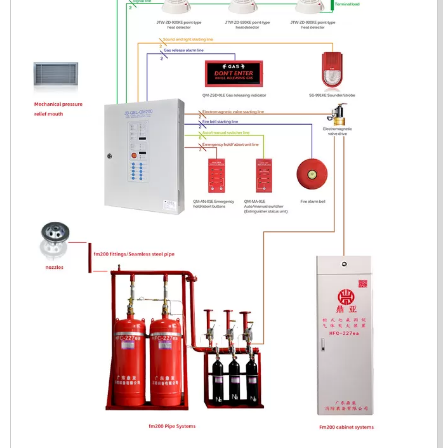
ĐẦU BÁO LỬA CHỐNG NỔ CHỐNG NƯỚC UV/IR- UX300