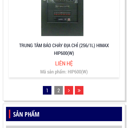
TRUNG TÂM BÁO CHÁY ĐỊA CHỈ (256/1L) HIMAX
HIP600(W)
LIÊN HỆ
Mã sản phẩm: HIP600(W)
1
2
SẢN PHẨM