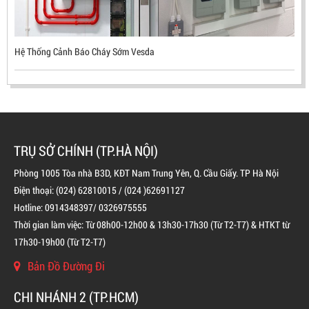
Hệ Thống Cảnh Báo Cháy Sớm Vesda
TRỤ SỞ CHÍNH (TP.HÀ NỘI)
Phòng 1005 Tòa nhà B3D, KĐT Nam Trung Yên, Q. Cầu Giấy. TP Hà Nội
Điện thoại: (024) 62810015 / (024 )62691127
Hotline: 0914348397/ 0326975555
Thời gian làm việc: Từ 08h00-12h00 & 13h30-17h30 (Từ T2-T7) & HTKT từ
BÌNH CHỮA CHÁY ĐỘC LẬP KHÍ FM200
17h30-19h00 (Từ T2-T7)
LIÊN HỆ
Bản Đồ Đường Đi
CHI NHÁNH 2 (TP.HCM)