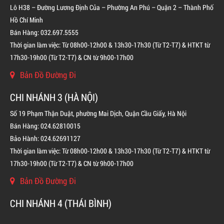
Lô H38 – Đường Lương Định Của – Phường An Phú – Quận 2 – Thành Phố
Hồ Chí Minh
Bán Hàng: 032.697.5555
Thời gian làm việc: Từ 08h00-12h00 & 13h30-17h30 (Từ T2-T7) & HTKT từ
17h30-19h00 (Từ T2-T7) & CN từ 9h00-17h00
Bản Đồ Đường Đi
CHI NHÁNH 3 (HÀ NỘI)
Số 19 Phạm Thận Duật, phường Mai Dịch, Quận Cầu Giấy, Hà Nội
Bán Hàng: 024.62810015
Bảo Hành: 024.62691127
Thời gian làm việc: Từ 08h00-12h00 & 13h30-17h30 (Từ T2-T7) & HTKT từ
17h30-19h00 (Từ T2-T7) & CN từ 9h00-17h00
Bản Đồ Đường Đi
CHI NHÁNH 4 (THÁI BÌNH)
BÌNH CHỮA CHÁY KHÍ FM200 CHO TỦ ĐIỆN
LIÊN HỆ