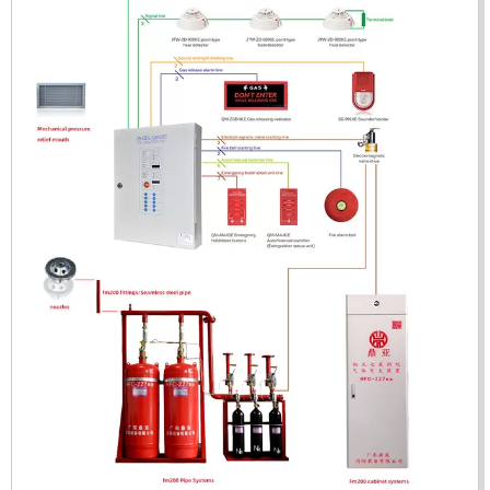
ĐẦU BÁO LỬA CHỐNG NỔ CHỐNG NƯỚC UV/IR- UX300