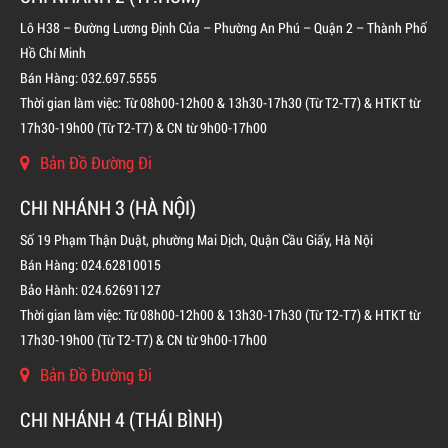
Lô H38 – Đường Lương Định Của – Phường An Phú – Quận 2 – Thành Phố
Hồ Chí Minh
Bán Hàng: 032.697.5555
Thời gian làm việc: Từ 08h00-12h00 & 13h30-17h30 (Từ T2-T7) & HTKT từ
17h30-19h00 (Từ T2-T7) & CN từ 9h00-17h00
Bản Đồ Đường Đi
CHI NHÁNH 3 (HÀ NỘI)
Số 19 Phạm Thận Duật, phường Mai Dịch, Quận Cầu Giấy, Hà Nội
Bán Hàng: 024.62810015
Bảo Hành: 024.62691127
Thời gian làm việc: Từ 08h00-12h00 & 13h30-17h30 (Từ T2-T7) & HTKT từ
17h30-19h00 (Từ T2-T7) & CN từ 9h00-17h00
Bản Đồ Đường Đi
BÌNH CHỮA CHÁY KHÍ FM200 CHO TỦ ĐIỆN
LIÊN HỆ
CHI NHÁNH 4 (THÁI BÌNH)