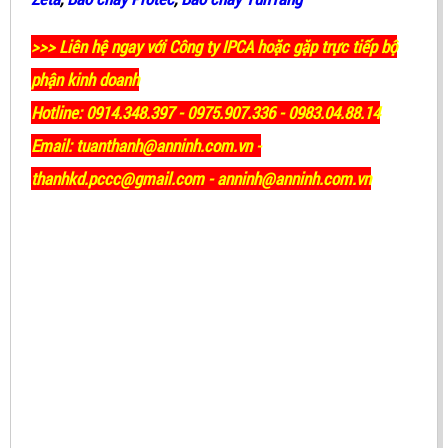
>>> Liên hệ ngay với Công ty IPCA hoặc gặp trực tiếp bộ
phận kinh doanh
Hotline: 0914.348.397 - 0975.907.336 - 0983.04.88.14
Email: tuanthanh@anninh.com.vn -
thanhkd.pccc@gmail.com - anninh@anninh.com.vn