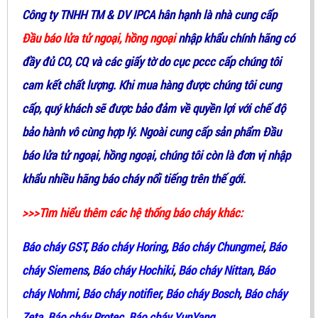
Công ty TNHH TM & DV IPCA hân hạnh là nhà cung cấp
Đầu báo lửa tử ngoại, hồng ngoại
nhập khẩu chính hãng có
đầy đủ CO, CQ và các giấy tờ do cục pccc cấp chúng tôi
cam kết chất lượng. Khi mua hàng được chúng tôi cung
cấp, quý khách sẽ được bảo đảm về quyền lợi với chế độ
bảo hành vô cùng hợp lý. Ngoài cung cấp sản phẩm
Đầu
báo lửa tử ngoại, hồng ngoại
, chúng tôi còn là đơn vị nhập
khẩu nhiều hãng báo cháy nổi tiếng trên thế gới.
>>>Tìm hiểu thêm các hệ thống báo cháy khác:
Báo cháy GST
,
Báo cháy Horing
,
Báo cháy Chungmei
,
Báo
cháy Siemens
,
Báo cháy Hochiki
,
Báo cháy Nittan
,
Báo
cháy Nohmi
,
Báo cháy notifier
,
Báo cháy Bosch
,
Báo cháy
Zeta
,
Báo cháy Protec
,
Báo cháy YunYang