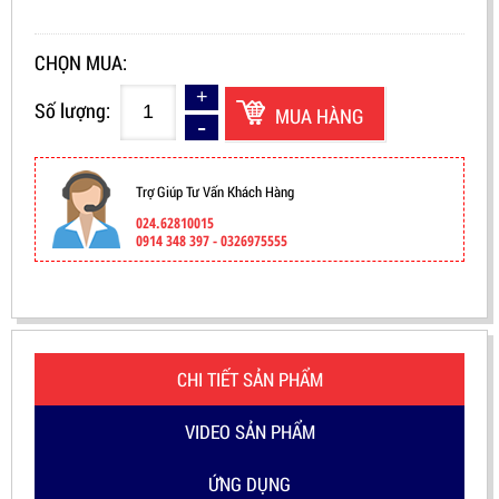
CHỌN MUA:
Số lượng:
MUA HÀNG
Trợ Giúp Tư Vấn Khách Hàng
024.62810015
0914 348 397 - 0326975555
CHI TIẾT SẢN PHẨM
VIDEO SẢN PHẨM
ỨNG DỤNG