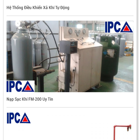
NHẬP KHẨU HÀN QUỐC
Hệ Thống Điều Khiển Xả Khí Tự Động
LIÊN HỆ
Mã sản phẩm: UX300
Nạp Sạc Khí FM-200 Uy Tín