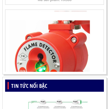
TIN TỨC NỔI BẬC
ĐẦU BÁO LỬA UV-IR CHỐNG NỔ-UX150 KOREA
LIÊN HỆ
Mã sản phẩm: UX150