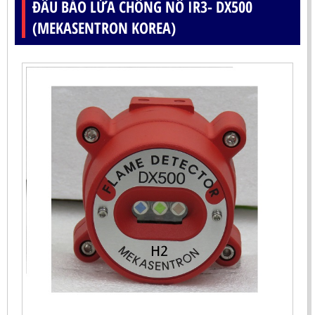
ĐẦU BÁO LỬA CHỐNG NỔ IR3- DX500
(MEKASENTRON KOREA)