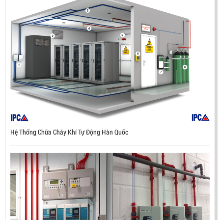
Hệ Thống Chữa Cháy Khí Tự Động Hàn Quốc
ĐẦU BÁO LỬA CHỐNG NỔ UV/IR- UX300 –
MEKASENTRON KOREA
LIÊN HỆ
Mã sản phẩm: UX300