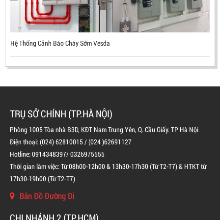
Hệ Thống Cảnh Báo Cháy Sớm Vesda
TRỤ SỞ CHÍNH (TP.HÀ NỘI)
Phòng 1005 Tòa nhà B3D, KĐT Nam Trung Yên, Q. Cầu Giấy. TP Hà Nội
Điện thoại: (024) 62810015 / (024 )62691127
Hotline: 0914348397/ 0326975555
BÌNH CHỮA CHÁY ĐỘC LẬP KHÍ FM200
Thời gian làm việc: Từ 08h00-12h00 & 13h30-17h30 (Từ T2-T7) & HTKT từ
LIÊN HỆ
17h30-19h00 (Từ T2-T7)
Bản Đồ Đường Đi
CHI NHÁNH 2 (TP.HCM)