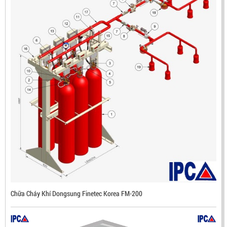
ĐẦU BÁO LỬA CHỐNG NỔ IR3- DX500 (MEKASENTRON
KOREA)
LIÊN HỆ
Mã sản phẩm: DX500
Chữa Cháy Khí Dongsung Finetec Korea FM-200