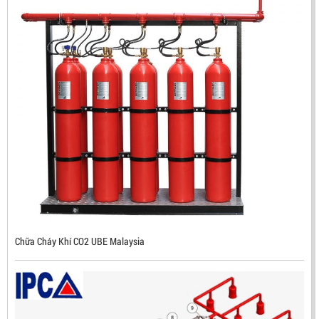
ĐẦU BÁO TIA LỬA IR3 RX500 CHỐNG CHÁY NỔ TIÊU
CHUẨN FM HÀN QUỐC
LIÊN HỆ
Mã sản phẩm: RX500
Chữa Cháy Khí CO2 UBE Malaysia