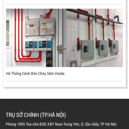
ĐẦU BÁO LỬA CHỐNG NỔ UV/IR- UX300 –
MEKASENTRON KOREA
LIÊN HỆ
Mã sản phẩm: UX300
Hệ Thống Cảnh Báo Cháy Sớm Vesda
TRỤ SỞ CHÍNH (TP.HÀ NỘI)
Phòng 1005 Tòa nhà B3D, KĐT Nam Trung Yên, Q. Cầu Giấy. TP Hà Nội