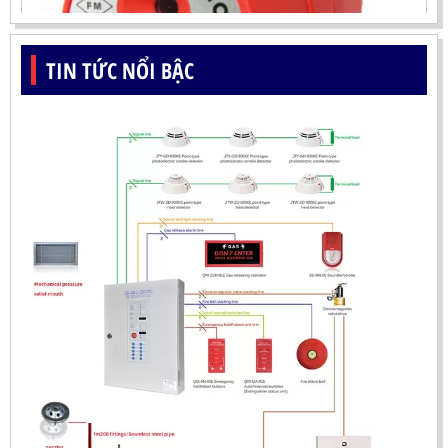
TIN TỨC NỔI BẬC
ĐẦU BÁO LỬA UV-IR CHỐNG NỔ-UX150 KOREA
LIÊN HỆ
Mã sản phẩm: UX150