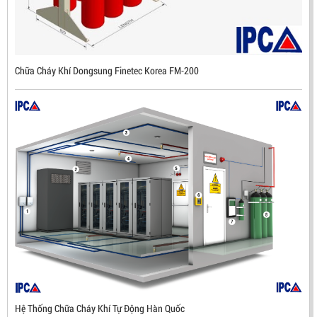
ĐẦU BÁO LỬA CHỐNG NỔ IR3- DX500 (MEKASENTRON
KOREA)
LIÊN HỆ
Chữa Cháy Khí Dongsung Finetec Korea FM-200
Mã sản phẩm: DX500
Hệ Thống Chữa Cháy Khí Tự Động Hàn Quốc