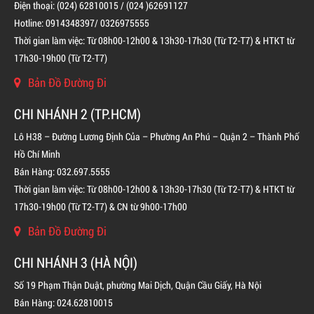
Điện thoại: (024) 62810015 / (024 )62691127
Hotline: 0914348397/ 0326975555
Thời gian làm việc: Từ 08h00-12h00 & 13h30-17h30 (Từ T2-T7) & HTKT từ
17h30-19h00 (Từ T2-T7)
Bản Đồ Đường Đi
CHI NHÁNH 2 (TP.HCM)
BÌNH CHỮA CHÁY ĐỘC LẬP KHÍ FM200
Lô H38 – Đường Lương Định Của – Phường An Phú – Quận 2 – Thành Phố
LIÊN HỆ
Hồ Chí Minh
Bán Hàng: 032.697.5555
Thời gian làm việc: Từ 08h00-12h00 & 13h30-17h30 (Từ T2-T7) & HTKT từ
17h30-19h00 (Từ T2-T7) & CN từ 9h00-17h00
Bản Đồ Đường Đi
CHI NHÁNH 3 (HÀ NỘI)
Số 19 Phạm Thận Duật, phường Mai Dịch, Quận Cầu Giấy, Hà Nội
Bán Hàng: 024.62810015