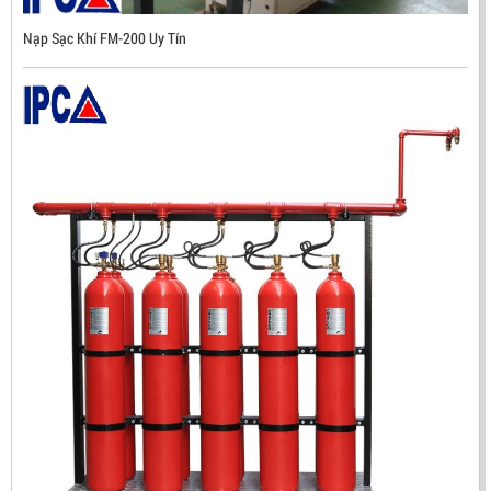
Nạp Sạc Khí FM-200 Uy Tín
ĐẦU BÁO TIA LỬA IR3 RX500 CHỐNG CHÁY NỔ TIÊU
CHUẨN FM HÀN QUỐC
LIÊN HỆ