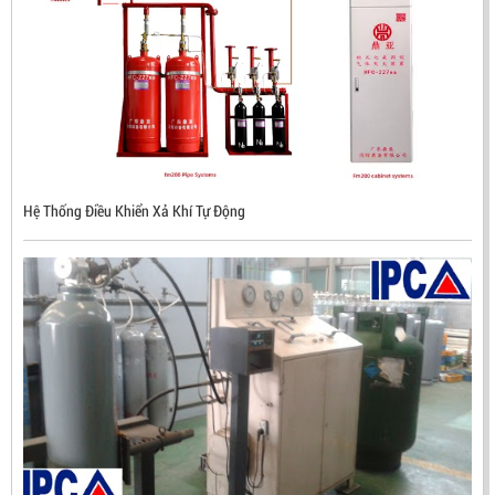
Hệ Thống Điều Khiển Xả Khí Tự Động
ĐẦU BÁO LỬA CHỐNG NỔ CHỐNG NƯỚC UV/IR- UX300
NHẬP KHẨU HÀN QUỐC
LIÊN HỆ
Mã sản phẩm: UX300