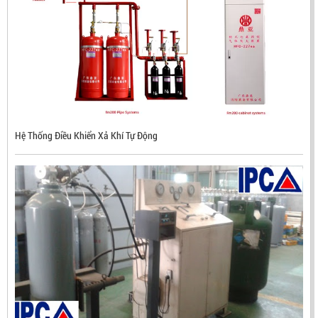
Hệ Thống Điều Khiển Xả Khí Tự Động
ĐẦU BÁO LỬA CHỐNG NỔ CHỐNG NƯỚC UV/IR- UX300
NHẬP KHẨU HÀN QUỐC
LIÊN HỆ
Mã sản phẩm: UX300