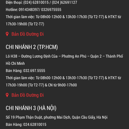
Điện thoại: (024) 62810015 / (024 )62691127
Hotline: 0914348397/ 0326975555
Thời gian làm việc: Từ 08h00-12h00 & 13h30-17h30 (Từ T2-T7) & HTKT từ
17h30-19h00 (Từ T2-T7)
Bản Đồ Đường Đi
BÌNH CHỮA CHÁY ĐỘC LẬP KHÍ FM200
CHI NHÁNH 2 (TP.HCM)
LIÊN HỆ
Lô H38 – Đường Lương Định Của – Phường An Phú – Quận 2 – Thành Phố
Hồ Chí Minh
Bán Hàng: 032.697.5555
Thời gian làm việc: Từ 08h00-12h00 & 13h30-17h30 (Từ T2-T7) & HTKT từ
17h30-19h00 (Từ T2-T7) & CN từ 9h00-17h00
Bản Đồ Đường Đi
CHI NHÁNH 3 (HÀ NỘI)
Số 19 Phạm Thận Duật, phường Mai Dịch, Quận Cầu Giấy, Hà Nội
Bán Hàng: 024.62810015