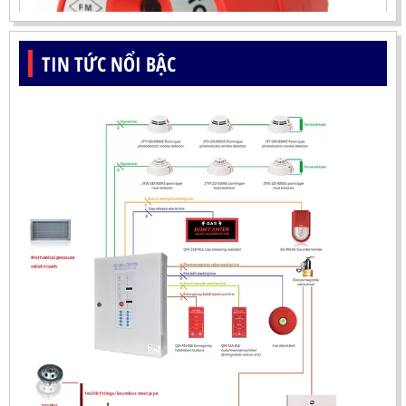
TIN TỨC NỔI BẬC
ĐẦU BÁO LỬA UV-IR CHỐNG NỔ-UX150 KOREA
LIÊN HỆ
Mã sản phẩm: UX150