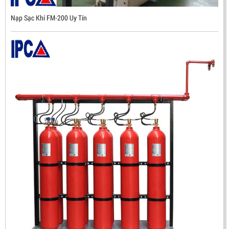
Nạp Sạc Khí FM-200 Uy Tín
ĐẦU BÁO TIA LỬA IR3 RX500 CHỐNG CHÁY NỔ TIÊU
CHUẨN FM HÀN QUỐC
LIÊN HỆ