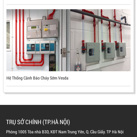
ĐẦU BÁO LỬA CHỐNG NỔ UV/IR- UX300 –
MEKASENTRON KOREA
LIÊN HỆ
Mã sản phẩm: UX300
Hệ Thống Cảnh Báo Cháy Sớm Vesda
TRỤ SỞ CHÍNH (TP.HÀ NỘI)
Phòng 1005 Tòa nhà B3D, KĐT Nam Trung Yên, Q. Cầu Giấy. TP Hà Nội