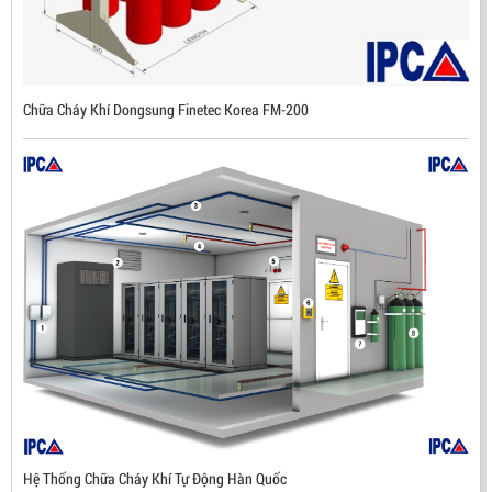
ĐẦU BÁO LỬA CHỐNG NỔ IR3- DX500 (MEKASENTRON
KOREA)
LIÊN HỆ
Chữa Cháy Khí Dongsung Finetec Korea FM-200
Mã sản phẩm: DX500
Hệ Thống Chữa Cháy Khí Tự Động Hàn Quốc