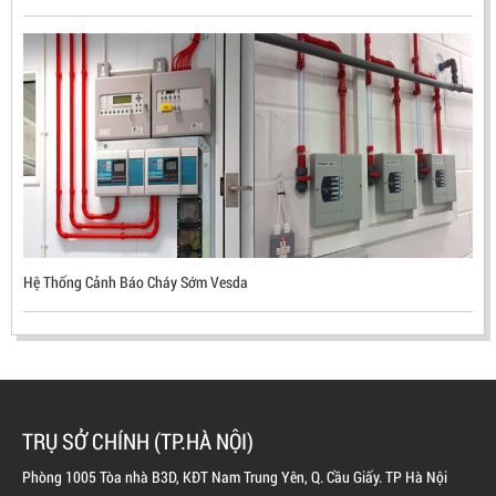
ĐẦU BÁO LỬA CHỐNG NỔ UV/IR- UX300 –
MEKASENTRON KOREA
LIÊN HỆ
Hệ Thống Cảnh Báo Cháy Sớm Vesda
Mã sản phẩm: UX300
TRỤ SỞ CHÍNH (TP.HÀ NỘI)
Phòng 1005 Tòa nhà B3D, KĐT Nam Trung Yên, Q. Cầu Giấy. TP Hà Nội