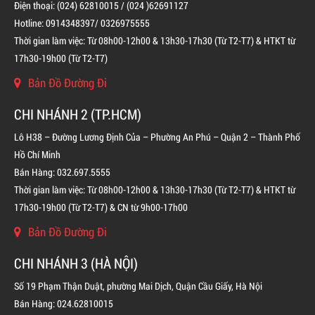
Điện thoại: (024) 62810015 / (024 )62691127
Hotline: 0914348397/ 0326975555
Thời gian làm việc: Từ 08h00-12h00 & 13h30-17h30 (Từ T2-T7) & HTKT từ
17h30-19h00 (Từ T2-T7)
Bản Đồ Đường Đi
CHI NHÁNH 2 (TP.HCM)
BÌNH CHỮA CHÁY ĐỘC LẬP KHÍ FM200
Lô H38 – Đường Lương Định Của – Phường An Phú – Quận 2 – Thành Phố
LIÊN HỆ
Hồ Chí Minh
Bán Hàng: 032.697.5555
Thời gian làm việc: Từ 08h00-12h00 & 13h30-17h30 (Từ T2-T7) & HTKT từ
17h30-19h00 (Từ T2-T7) & CN từ 9h00-17h00
Bản Đồ Đường Đi
CHI NHÁNH 3 (HÀ NỘI)
Số 19 Phạm Thận Duật, phường Mai Dịch, Quận Cầu Giấy, Hà Nội
Bán Hàng: 024.62810015