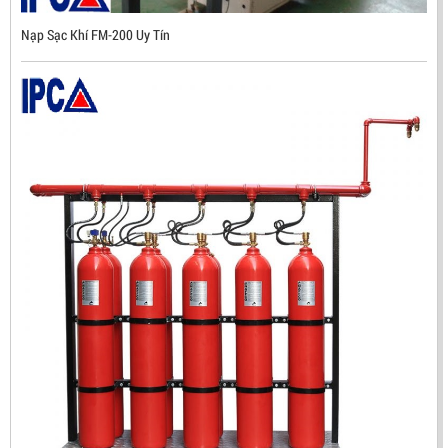
Nạp Sạc Khí FM-200 Uy Tín
ĐẦU BÁO TIA LỬA IR3 RX500 CHỐNG CHÁY NỔ TIÊU
CHUẨN FM HÀN QUỐC