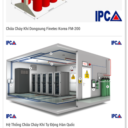
ĐẦU BÁO LỬA CHỐNG NỔ IR3- DX500 (MEKASENTRON
KOREA)
Chữa Cháy Khí Dongsung Finetec Korea FM-200
LIÊN HỆ
Mã sản phẩm: DX500
Hệ Thống Chữa Cháy Khí Tự Động Hàn Quốc