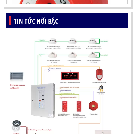
TIN TỨC NỔI BẬC
ĐẦU BÁO LỬA UV-IR CHỐNG NỔ-UX150 KOREA
LIÊN HỆ
Mã sản phẩm: UX150