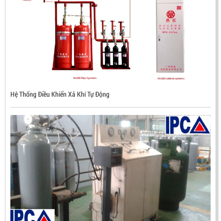
Hệ Thống Điều Khiển Xả Khí Tự Động
ĐẦU BÁO LỬA CHỐNG NỔ CHỐNG NƯỚC UV/IR- UX300
NHẬP KHẨU HÀN QUỐC
LIÊN HỆ
Mã sản phẩm: UX300