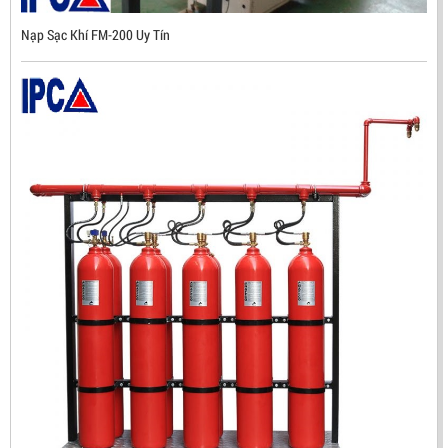
Nạp Sạc Khí FM-200 Uy Tín
ĐẦU BÁO TIA LỬA IR3 RX500 CHỐNG CHÁY NỔ TIÊU
CHUẨN FM HÀN QUỐC