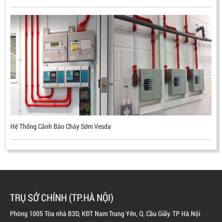
ĐẦU BÁO LỬA CHỐNG NỔ UV/IR- UX300 –
MEKASENTRON KOREA
LIÊN HỆ
Hệ Thống Cảnh Báo Cháy Sớm Vesda
Mã sản phẩm: UX300
TRỤ SỞ CHÍNH (TP.HÀ NỘI)
Phòng 1005 Tòa nhà B3D, KĐT Nam Trung Yên, Q. Cầu Giấy. TP Hà Nội