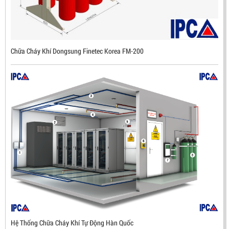
ĐẦU BÁO LỬA CHỐNG NỔ IR3- DX500 (MEKASENTRON
KOREA)
Chữa Cháy Khí Dongsung Finetec Korea FM-200
LIÊN HỆ
Mã sản phẩm: DX500
Hệ Thống Chữa Cháy Khí Tự Động Hàn Quốc