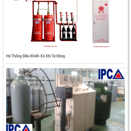
Hệ Thống Điều Khiển Xả Khí Tự Động
ĐẦU BÁO LỬA CHỐNG NỔ CHỐNG NƯỚC UV/IR- UX300
NHẬP KHẨU HÀN QUỐC
LIÊN HỆ
Mã sản phẩm: UX300