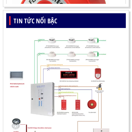
TIN TỨC NỔI BẬC
ĐẦU BÁO LỬA UV-IR CHỐNG NỔ-UX150 KOREA
LIÊN HỆ
Mã sản phẩm: UX150