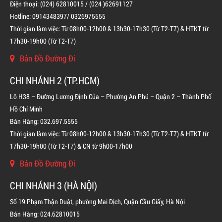
Điện thoại: (024) 62810015 / (024 )62691127
Hotline: 0914348397/ 0326975555
Thời gian làm việc: Từ 08h00-12h00 & 13h30-17h30 (Từ T2-T7) & HTKT từ
17h30-19h00 (Từ T2-T7)
Bản Đồ Đường Đi
CHI NHÁNH 2 (TP.HCM)
Lô H38 – Đường Lương Định Của – Phường An Phú – Quận 2 – Thành Phố
BÌNH CHỮA CHÁY ĐỘC LẬP KHÍ FM200
Hồ Chí Minh
LIÊN HỆ
Bán Hàng: 032.697.5555
Thời gian làm việc: Từ 08h00-12h00 & 13h30-17h30 (Từ T2-T7) & HTKT từ
17h30-19h00 (Từ T2-T7) & CN từ 9h00-17h00
Bản Đồ Đường Đi
CHI NHÁNH 3 (HÀ NỘI)
Số 19 Phạm Thận Duật, phường Mai Dịch, Quận Cầu Giấy, Hà Nội
Bán Hàng: 024.62810015