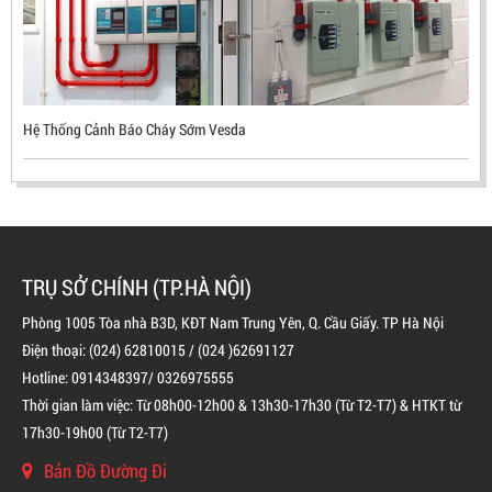
Hệ Thống Cảnh Báo Cháy Sớm Vesda
TRỤ SỞ CHÍNH (TP.HÀ NỘI)
Phòng 1005 Tòa nhà B3D, KĐT Nam Trung Yên, Q. Cầu Giấy. TP Hà Nội
Điện thoại: (024) 62810015 / (024 )62691127
Hotline: 0914348397/ 0326975555
BÌNH CHỮA CHÁY ĐỘC LẬP KHÍ FM200
Thời gian làm việc: Từ 08h00-12h00 & 13h30-17h30 (Từ T2-T7) & HTKT từ
LIÊN HỆ
17h30-19h00 (Từ T2-T7)
Bản Đồ Đường Đi