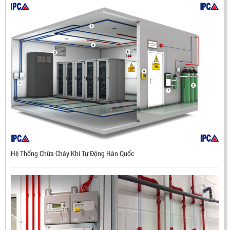
Hệ Thống Chữa Cháy Khí Tự Động Hàn Quốc
ĐẦU BÁO LỬA CHỐNG NỔ UV/IR- UX300 –
MEKASENTRON KOREA
LIÊN HỆ
Mã sản phẩm: UX300