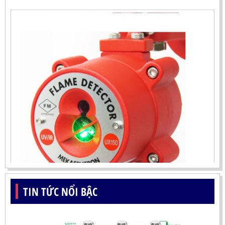
TIN TỨC NỔI BẬC
ĐẦU BÁO LỬA UV-IR CHỐNG NỔ-UX150 KOREA
LIÊN HỆ
Mã sản phẩm: UX150