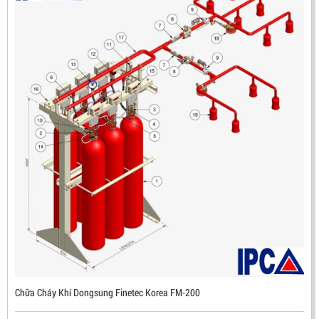
ĐẦU BÁO LỬA CHỐNG NỔ IR3- DX500 (MEKASENTRON
KOREA)
LIÊN HỆ
Mã sản phẩm: DX500
Chữa Cháy Khí Dongsung Finetec Korea FM-200