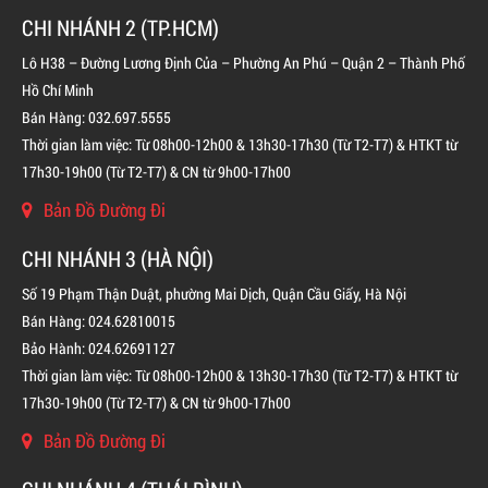
CHI NHÁNH 2 (TP.HCM)
Lô H38 – Đường Lương Định Của – Phường An Phú – Quận 2 – Thành Phố
Hồ Chí Minh
Bán Hàng: 032.697.5555
Thời gian làm việc: Từ 08h00-12h00 & 13h30-17h30 (Từ T2-T7) & HTKT từ
17h30-19h00 (Từ T2-T7) & CN từ 9h00-17h00
Bản Đồ Đường Đi
CHI NHÁNH 3 (HÀ NỘI)
Số 19 Phạm Thận Duật, phường Mai Dịch, Quận Cầu Giấy, Hà Nội
Bán Hàng: 024.62810015
Bảo Hành: 024.62691127
Thời gian làm việc: Từ 08h00-12h00 & 13h30-17h30 (Từ T2-T7) & HTKT từ
17h30-19h00 (Từ T2-T7) & CN từ 9h00-17h00
Bản Đồ Đường Đi
BÌNH CHỮA CHÁY KHÍ FM200 CHO TỦ ĐIỆN
LIÊN HỆ