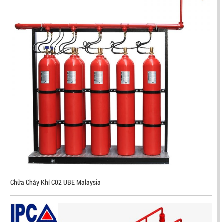
ĐẦU BÁO TIA LỬA IR3 RX500 CHỐNG CHÁY NỔ TIÊU
CHUẨN FM HÀN QUỐC
LIÊN HỆ
Mã sản phẩm: RX500
Chữa Cháy Khí CO2 UBE Malaysia