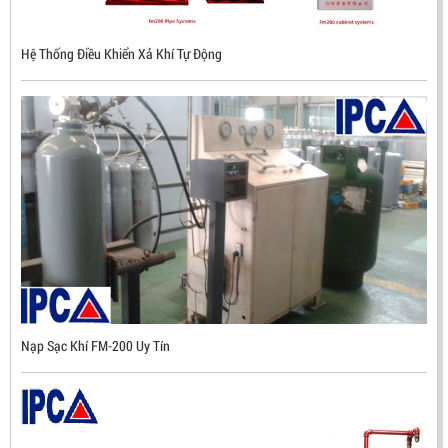
NHẬP KHẨU HÀN QUỐC
Hệ Thống Điều Khiển Xả Khí Tự Động
LIÊN HỆ
Mã sản phẩm: UX300
Nạp Sạc Khí FM-200 Uy Tín