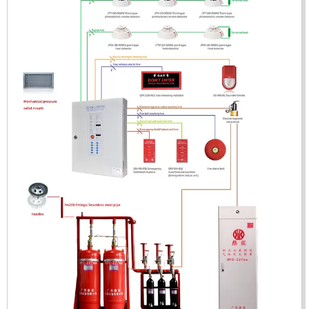
ĐẦU BÁO LỬA CHỐNG NỔ CHỐNG NƯỚC UV/IR- UX300