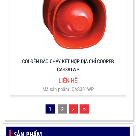
CÒI ĐÈN BÁO CHÁY KẾT HỢP ĐỊA CHỈ COOPER
CAS381WP
LIÊN HỆ
Mã sản phẩm: CAS381WP
1
2
SẢN PHẨM