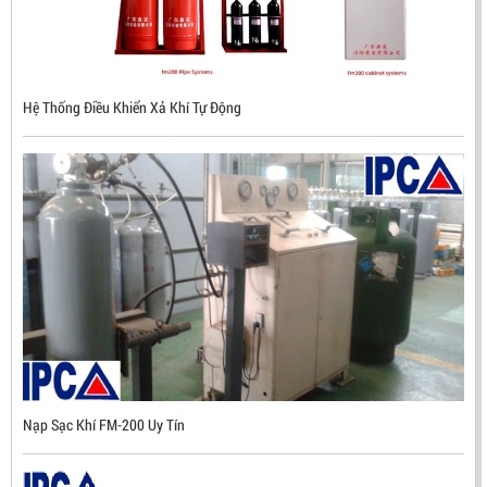
Hệ Thống Điều Khiển Xả Khí Tự Động
ĐẦU BÁO LỬA CHỐNG NỔ CHỐNG NƯỚC UV/IR- UX300
NHẬP KHẨU HÀN QUỐC
LIÊN HỆ
Mã sản phẩm: UX300
Nạp Sạc Khí FM-200 Uy Tín