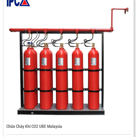
ĐẦU BÁO TIA LỬA IR3 RX500 CHỐNG CHÁY NỔ TIÊU
CHUẨN FM HÀN QUỐC
LIÊN HỆ
Mã sản phẩm: RX500
Chữa Cháy Khí CO2 UBE Malaysia