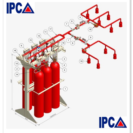
ĐẦU BÁO LỬA CHỐNG NỔ IR3- DX500 (MEKASENTRON
KOREA)
LIÊN HỆ