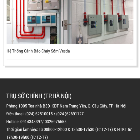
ĐẦU BÁO LỬA CHỐNG NỔ UV/IR- UX300 –
MEKASENTRON KOREA
LIÊN HỆ
Mã sản phẩm: UX300
Hệ Thống Cảnh Báo Cháy Sớm Vesda
TRỤ SỞ CHÍNH (TP.HÀ NỘI)
Phòng 1005 Tòa nhà B3D, KĐT Nam Trung Yên, Q. Cầu Giấy. TP Hà Nội
Điện thoại: (024) 62810015 / (024 )62691127
Hotline: 0914348397/ 0326975555
Thời gian làm việc: Từ 08h00-12h00 & 13h30-17h30 (Từ T2-T7) & HTKT từ
17h30-19h00 (Từ T2-T7)