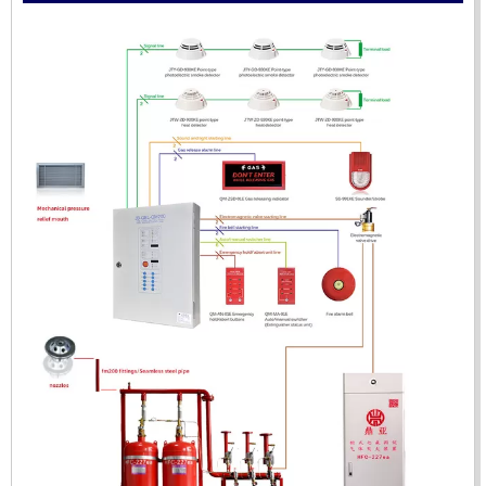
ĐẦU BÁO LỬA UV-IR CHỐNG NỔ-UX150 KOREA
LIÊN HỆ
Mã sản phẩm: UX150