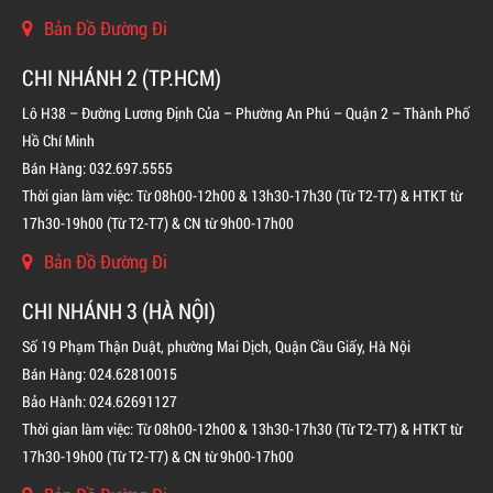
Bản Đồ Đường Đi
CHI NHÁNH 2 (TP.HCM)
BÌNH CHỮA CHÁY ĐỘC LẬP KHÍ FM200
LIÊN HỆ
Lô H38 – Đường Lương Định Của – Phường An Phú – Quận 2 – Thành Phố
Hồ Chí Minh
Bán Hàng: 032.697.5555
Thời gian làm việc: Từ 08h00-12h00 & 13h30-17h30 (Từ T2-T7) & HTKT từ
17h30-19h00 (Từ T2-T7) & CN từ 9h00-17h00
Bản Đồ Đường Đi
CHI NHÁNH 3 (HÀ NỘI)
Số 19 Phạm Thận Duật, phường Mai Dịch, Quận Cầu Giấy, Hà Nội
Bán Hàng: 024.62810015
Bảo Hành: 024.62691127
Thời gian làm việc: Từ 08h00-12h00 & 13h30-17h30 (Từ T2-T7) & HTKT từ
17h30-19h00 (Từ T2-T7) & CN từ 9h00-17h00