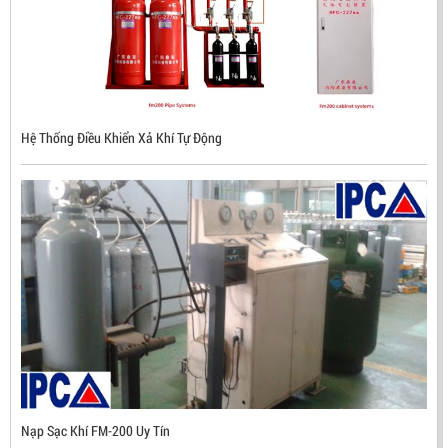
Hệ Thống Điều Khiển Xả Khí Tự Động
ĐẦU BÁO LỬA CHỐNG NỔ CHỐNG NƯỚC UV/IR- UX300
NHẬP KHẨU HÀN QUỐC
LIÊN HỆ
Mã sản phẩm: UX300
Nạp Sạc Khí FM-200 Uy Tín