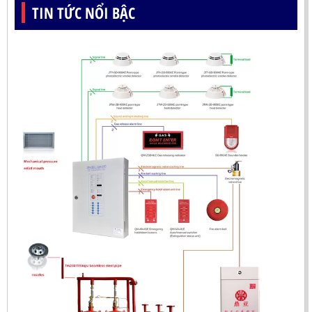
TIN TỨC NỔI BẬC
ĐẦU BÁO LỬA UV-IR CHỐNG NỔ-UX150 KOREA
LIÊN HỆ
Mã sản phẩm: UX150