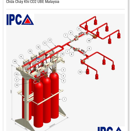
Chữa Cháy Khí CO2 UBE Malaysia
ĐẦU BÁO LỬA CHỐNG NỔ IR3- DX500 (MEKASENTRON
KOREA)
LIÊN HỆ