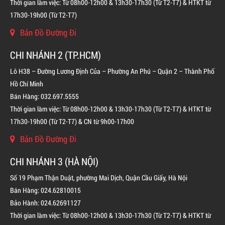
Thời gian làm việc: Từ 08h00-12h00 & 13h30-17h30 (Từ T2-T7) & HTKT từ
17h30-19h00 (Từ T2-T7)
BÌNH CHỮA CHÁY ĐỘC LẬP KHÍ FM200
Bản Đồ Đường Đi
LIÊN HỆ
CHI NHÁNH 2 (TP.HCM)
Lô H38 – Đường Lương Định Của – Phường An Phú – Quận 2 – Thành Phố
Hồ Chí Minh
Bán Hàng: 032.697.5555
Thời gian làm việc: Từ 08h00-12h00 & 13h30-17h30 (Từ T2-T7) & HTKT từ
17h30-19h00 (Từ T2-T7) & CN từ 9h00-17h00
Bản Đồ Đường Đi
CHI NHÁNH 3 (HÀ NỘI)
Số 19 Phạm Thận Duật, phường Mai Dịch, Quận Cầu Giấy, Hà Nội
Bán Hàng: 024.62810015
Bảo Hành: 024.62691127
Thời gian làm việc: Từ 08h00-12h00 & 13h30-17h30 (Từ T2-T7) & HTKT từ