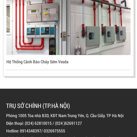
ĐẦU BÁO LỬA CHỐNG NỔ UV/IR- UX300 –
MEKASENTRON KOREA
LIÊN HỆ
Mã sản phẩm: UX300
Hệ Thống Cảnh Báo Cháy Sớm Vesda
TRỤ SỞ CHÍNH (TP.HÀ NỘI)
Phòng 1005 Tòa nhà B3D, KĐT Nam Trung Yên, Q. Cầu Giấy. TP Hà Nội
Điện thoại: (024) 62810015 / (024 )62691127
Hotline: 0914348397/ 0326975555