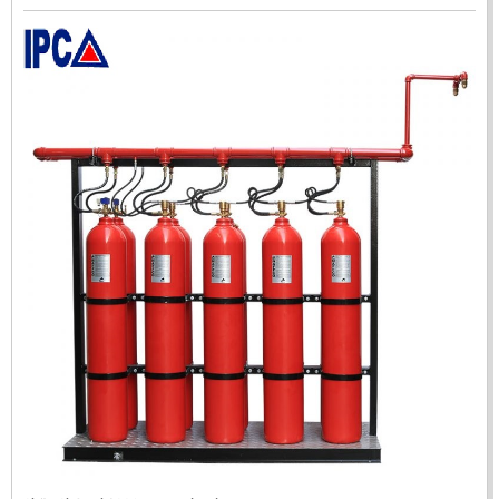
ĐẦU BÁO TIA LỬA IR3 RX500 CHỐNG CHÁY NỔ TIÊU
CHUẨN FM HÀN QUỐC
LIÊN HỆ
Mã sản phẩm: RX500