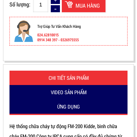
Số lượng:
MUA HÀNG
Trợ Giúp Tư Vấn Khách Hàng
024.62810015
0914 348 397 - 0326975555
CHI TIẾT SẢN PHẨM
VIDEO SẢN PHẨM
ỨNG DỤNG
Hệ thống chữa cháy tự động FM-200 Kidde, bình chữa
cháy FM-200 Công ty IPCA cung cấp có đầy đủ chứng từ,